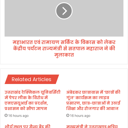
ड
र
चौ
त
प
ए
ड़ा
वं
म
रा
हा
मा
महाभारत एवं रामायण सर्किट के विकास को लेकर
न
य
केंद्रीय पर्यटन राज्यमंत्री से सतपाल महाराज ने की
ण
स
मुलाकात
र्कि
ट
के
वि
Related Articles
का
स
उत्तराखंड टेक्निकल यूनिवर्सिटी
अंबेडकर छात्रावास में ‘छात्रों की
को
में पेपर लीक के विरोध में
गूंज’ कार्यक्रम का लाइव
ले
एनएसयूआई का प्रदर्शन,
प्रसारण, छात्र-छात्राओं ने उठाई
क
प्रशासन को सौंपा ज्ञापन
शिक्षा और रोजगार की आवाज
र
16 hours ago
16 hours ago
कें
द्री
शौर्य स्थल पर सैन्य बैंड की
मुख्यमंत्री ने उत्तराखण्ड क्षत्रिय