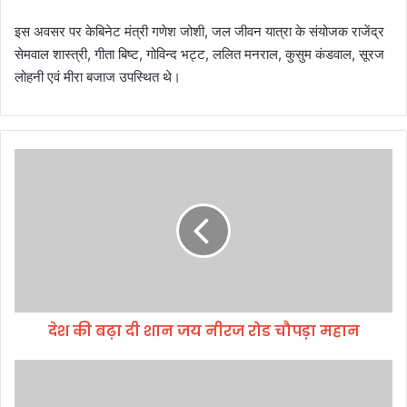
इस अवसर पर केबिनेट मंत्री गणेश जोशी, जल जीवन यात्रा के संयोजक राजेंद्र
सेमवाल शास्त्री, गीता बिष्ट, गोविन्द भट्ट, ललित मनराल, कुसुम कंडवाल, सूरज
लोहनी एवं मीरा बजाज उपस्थित थे।
दे
श
की
ब
ढ़ा
दी
शा
न
ज
देश की बढ़ा दी शान जय नीरज रोड चौपड़ा महान
य
नी
र
म
ज
हा
रो
भा