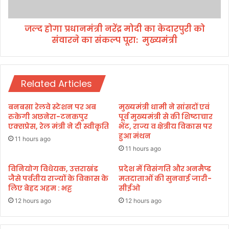
ज
मं
न
त्री
की
जल्द होगा प्रधानमंत्री नरेंद्र मोदी का केदारपुरी को
न
स
संवारने का संकल्प पूरा: मुख्यमंत्री
रें
मी
द्र
क्षा
मो
,
दी
म
Related Articles
का
हो
के
त्स
दा
बनबसा रेलवे स्टेशन पर अब
मुख्यमंत्री धामी ने सांसदों एवं
व
र
रुकेगी अछनेरा-टनकपुर
पूर्व मुख्यमंत्री से की शिष्टाचार
को
पु
एक्सप्रेस, रेल मंत्री ने दी स्वीकृति
भेंट, राज्य व क्षेत्रीय विकास पर
ग
हुआ मंथन
री
11 hours ago
रि
को
11 hours ago
मा
सं
के
वा
विनियोग विधेयक, उत्तराखंड
प्रदेश में विसंगति और अनमैप्ड
सा
जैसे पर्वतीय राज्यों के विकास के
मतदाताओं की सुनवाई जारी-
र
लिए बेहद अहम : भट्ट
सीईओ
थ
ने
आ
का
12 hours ago
12 hours ago
यो
सं
जि
क