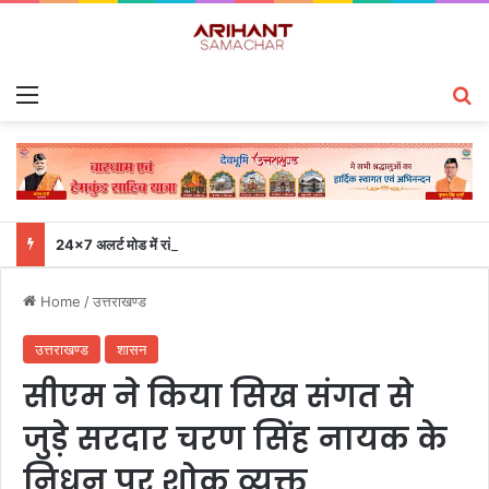
Menu
S
24×7 अलर्ट मोड में रहें अधिकारी-मुख्य सचिव एसईओसी से लगातार जनपदों के साथ समन्वय बनाए रखने के निर्देश
Home
/
उत्तराखण्ड
उत्तराखण्ड
शासन
सीएम ने किया सिख संगत से
जुड़े सरदार चरण सिंह नायक के
निधन पर शोक व्यक्त