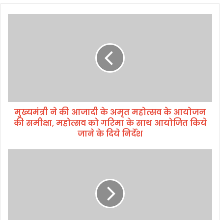
मु
ख्य
मं
त्री
ने
की
आ
जा
दी
मुख्यमंत्री ने की आजादी के अमृत महोत्सव के आयोजन
के
की समीक्षा, महोत्सव को गरिमा के साथ आयोजित किये
अ
मृ
जाने के दिये निर्देश
त
म
ज
हो
ल्द
त्स
हो
व
गा
के
प्र
आ
धा
यो
न