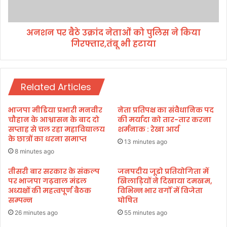
1
ठे
वें
उ
नं
अनशन पर बैठे उक्रांद नेताओं को पुलिस ने किया
क्रां
ब
गिरफ्तार,तंबू भी हटाया
द
र
ने
प
ता
र
ओं
दे
Related Articles
को
ह
पु
रा
लि
भाजपा मीडिया प्रभारी मनवीर
नेता प्रतिपक्ष का संवैधानिक पद
दू
स
चौहान के आश्वासन के बाद दो
की मर्यादा को तार-तार करना
न
ने
सप्ताह से चल रहा महाविद्यालय
शर्मनाक : रेखा आर्य
री
के छात्रों का धरना समाप्त
कि
13 minutes ago
ज
या
8 minutes ago
न
गि
र
तीसरी बार सरकार के संकल्प
जनपदीय जूडो प्रतियोगिता में
पर भाजपा गढ़वाल मंडल
खिलाड़ियों ने दिखाया दमखम,
फ्ता
अध्यक्षों की महत्वपूर्ण बैठक
विभिन्न भार वर्गों में विजेता
र
सम्पन्न
घोषित
,
तं
26 minutes ago
55 minutes ago
बू