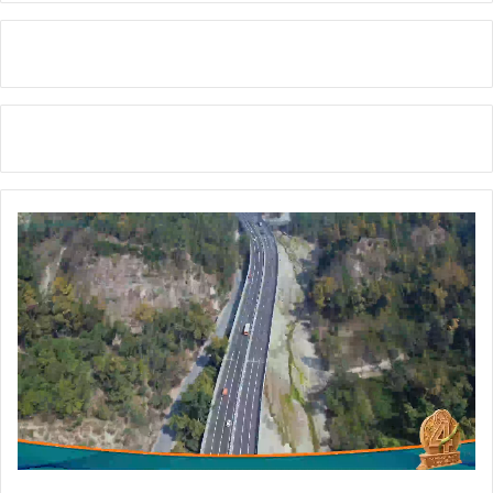
भी
ह
टा
या