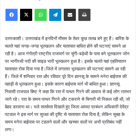
e
Facebook
X
WhatsApp
Telegram
Share via Email
Print
n
d
a
n
उत्तरकाशी। उत्तराखंड में इनदिनों मौसम के तेवर कुछ तल्ख बने हुए हैं। बारिश के
e
चलते यहां जगह-जगह भूस्खलन और यातायात बाधित होने की घटनाएं सामने आ
m
रही है। आज गंगोत्री राष्ट्रीय राजमार्ग पर चुंगी-बड़ेथी के पास बने भूस्खलन जोन
a
पर भागीरथी नदी की साइड भारी भूस्खलन हुआ है। इसके चलते यहां एहतियातन
i
यातायात रोक दिया गया है।जिले में लगातार भूस्खलन की घटनाएं सामने आ रही
l
हैं। जिले में शनिवार रात और रविवार पूरे दिन ज्ञानसू के सामने मनेरा बाईपास की
पहाड़ी से भूस्खलन हुआ। इसके कारण बाईपास मार्ग भी बाधित हुआ। ज्ञानसू
निवासी राजपाल बिष्ट ने कहा कि रात में पत्थर गिरने की आवाज से कई लोग रातभर
जागे रहे। रात के समय पत्थर गिरने और टकराने से चिगारी भी निकल रही थी, जो
बेहद डरावना था। भले सतर्कता दिखाते हुए जिला आपदा प्रबंधन अधिकारी देवेंद्र
पटवाल ने इस मार्ग पर सुरक्षा की दृष्टि से यातायात रोक दिया है, लेकिन सुबह के
समय मनेरा बाईपास पर टहलने वालों और खच्चर वालों पर अभी प्रतिबंध नहीं
लगा।