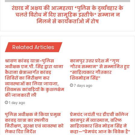
शा
आ
स
रंछाड में अक्षय की आत्महत्या *पुलिस के दुर्व्यवहार के
त्म
न
चलते विरोध में दिए सामूहिक इस्तीफे* सम्मान न
ह
बे
त्या
मिलने से कार्यकर्ताओ में रोष
ख
*
ब
पु
र
लि
स
Related Articles
के
दु
श्रावण कांवड़ यात्रा-पुलिस
कानपुर उत्तर प्रदेश में “गुण
र्व्य
अधीक्षक एन.पी. सिंह द्वारा थाना
गौरव सम्मान” से सम्मानित हुए
व
कैराना क्षेत्रान्तर्गत कांवड़
“साहित्यकार गीतकार
हा
शिविरों का निरीक्षण कर
शिवमोहन सिंह”
व्यवस्थाओं का लिया जायजा,
र
7 days ago
शिवभक्त कांवड़ियों के कुशलक्षेम
के
की जानकारी ली
च
ल
1 day ago
ते
पुलिस अधीक्षक ने किया प्रमुख
प्रेमचंद जयंती पर डीएवी कॉलेज
वि
कावड़ यात्रा का स्थलीय
कानपुर में व्याख्यान, वरिष्ठ
रो
निरीक्षण, सुरक्षा एवं व्यवस्था को
साहित्यकार शिव मोहन सिंह ने
ध
लेकर दिए निर्देश
कहा—“प्रेमचंद आज के विवेक हैं”
में