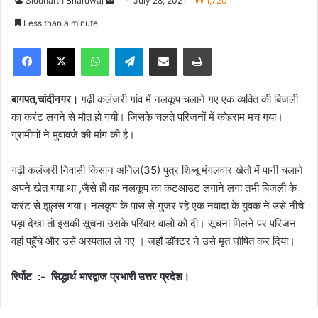
Siddharth Bhardwaj
S
July 28, 2021
1,720
e
Less than a minute
n
Facebook
X
WhatsApp
Telegram
Share via Email
Print
d
a
n
बागपत,चांदीनगर।
गढ़ी कलंजरी गांव में नलकूप चलाने गए एक व्यक्ति की बिजली
e
का करंट लगने से मौत हो गयी। जिसके चलते परिजनों में कोहराम मच गया।
m
ग्रामीणों ने मुवावजे की मांग की है।
a
i
गढ़ी कलंजरी निवासी किसान अनिल(35) पुत्र शिब्बू मंगलवार खेतो में पानी चलाने
l
अपने खेत गया था ,जैसे ही वह नलकूप का कटआउट लगाने लगा तभी बिजली के
करंट से झुलस गया। नलकूप के पास से गुजर रहे एक नवादा के युवक ने उसे नीचे
पड़ा देखा तो इसकी सूचना उसके परिवार वालो को दी। सूचना मिलने पर परिजन
वहां पहुँचे और उसे अस्पताल ले गए । जहाँ डॉक्टर ने उसे मृत घोषित कर दिया।
रिर्पोट :- सिद्धार्थ भारद्वाज प्रभारी उत्तर प्रदेश।