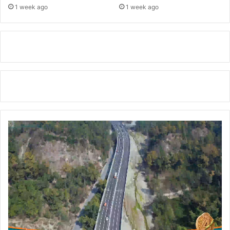
1 week ago
1 week ago
दि
ए
सा
मू
हि
क
इ
स्ती
फे
*
स
म्मा
न
न
मि
ल
ने
से
का
र्य
क