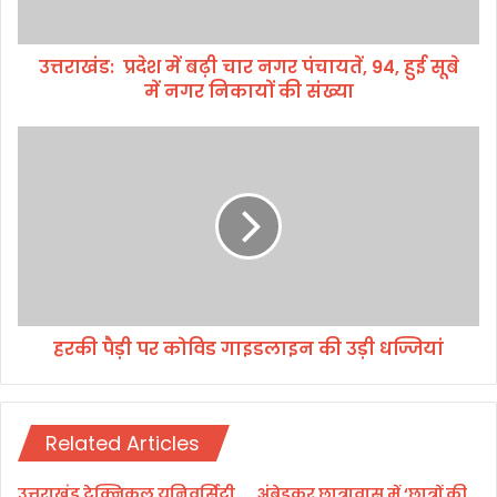
प्र
दे
उत्तराखंड: प्रदेश में बढ़ी चार नगर पंचायतें, 94, हुई सूबे
श
में नगर निकायों की संख्या
में
ब
ढ़ी
ह
चा
र
र
की
न
पै
ग
ड़ी
र
प
पं
र
चा
को
य
वि
तें
हरकी पैड़ी पर कोविड गाइडलाइन की उड़ी धज्जियां
ड
,
गा
9
इ
4
ड
,
Related Articles
ला
हु
इ
ई
न
उत्तराखंड टेक्निकल यूनिवर्सिटी
अंबेडकर छात्रावास में ‘छात्रों की