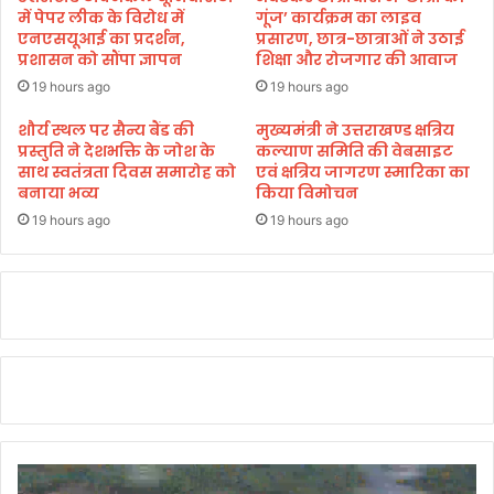
सू
की
में पेपर लीक के विरोध में
गूंज’ कार्यक्रम का लाइव
बे
उ
एनएसयूआई का प्रदर्शन,
प्रसारण, छात्र-छात्राओं ने उठाई
में
प्रशासन को सौंपा ज्ञापन
शिक्षा और रोजगार की आवाज
ड़ी
न
ध
19 hours ago
19 hours ago
ग
ज्जि
र
शौर्य स्थल पर सैन्य बैंड की
मुख्यमंत्री ने उत्तराखण्ड क्षत्रिय
यां
प्रस्तुति ने देशभक्ति के जोश के
कल्याण समिति की वेबसाइट
नि
साथ स्वतंत्रता दिवस समारोह को
एवं क्षत्रिय जागरण स्मारिका का
का
बनाया भव्य
किया विमोचन
यों
की
19 hours ago
19 hours ago
सं
ख्या