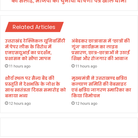
की सलाह, भाजपा का चुनावी घोषणा पत्र खोलें धामी
पा
पू
जी
र्व
ते
मु
गी
Related Articles
ख्य
6
मं
0
त्री
उत्तराखंड टेक्निकल यूनिवर्सिटी
अंबेडकर छात्रावास में ‘छात्रों की
सी
ह
में पेपर लीक के विरोध में
गूंज’ कार्यक्रम का लाइव
टें
री
एनएसयूआई का प्रदर्शन,
प्रसारण, छात्र-छात्राओं ने उठाई
:
प्रशासन को सौंपा ज्ञापन
शिक्षा और रोजगार की आवाज
श
रा
11 hours ago
11 hours ago
म
व
द
त
शौर्य स्थल पर सैन्य बैंड की
मुख्यमंत्री ने उत्तराखण्ड क्षत्रिय
न
प्रस्तुति ने देशभक्ति के जोश के
कल्याण समिति की वेबसाइट
की
साथ स्वतंत्रता दिवस समारोह को
एवं क्षत्रिय जागरण स्मारिका का
कौ
स
बनाया भव्य
किया विमोचन
शि
ला
क
ह
12 hours ago
12 hours ago
,
भा
ज
पा
का