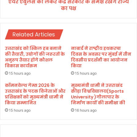
ला
एयर एंबुलेंस को लेकर केंद्र सरकार के समक्ष रखेंगे राज्य
क
न्या
का पक्ष
र
स
कें
द्र
स
Related Articles
र
का
र
उत्तराखंड को स्किल हब बनाने
नाबार्ड ने राष्ट्रीय हथकरघा
के
की तैयारी, उद्योगों की जरूरतों के
दिवस के अवसर पर मुंबई में तीन
स
अनुरूप तैयार होंगे कौशल
दिवसीय प्रदर्शनी का आयोजन
विकास कार्यक्रम
किया
म
क्ष
15 hours ago
15 hours ago
र
खें
कॉमनवेल्थ गेम्स 2026 के
मुख्यमंत्री धामी ने उत्तराखंड
उत्तराखंड के पदक विजेताओं और
क्रीड़ा विश्वविद्यालय(Sports
गे
प्रशिक्षकों को मुख्यमंत्री धामी ने
University )गौलापार के
रा
किया सम्मानित
निर्माण कार्यों की समीक्षा की
ज्य
का
15 hours ago
16 hours ago
प
क्ष